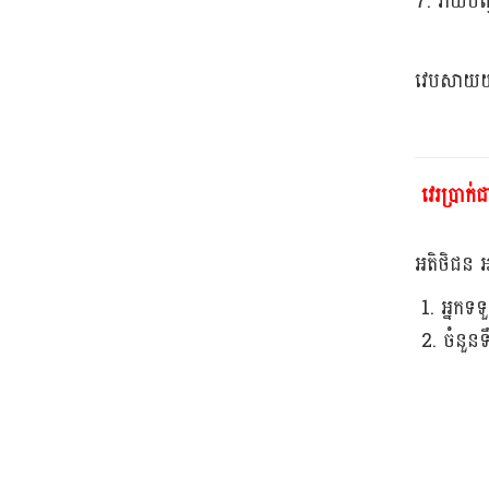
7. វាយប
វេបសាយយ
​
វេរប្រាក់ជ
អតិថិជន អ
1. អ្នកទទ
2. ចំនួនទឹ