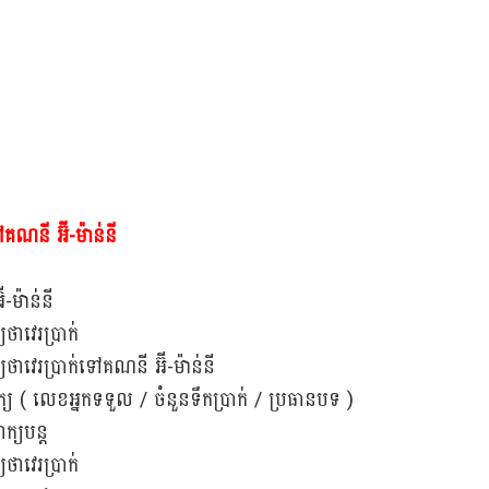
ៅគណនី អ៊ី-ម៉ាន់នី
៊ី-ម៉ាន់នី
យថាវេរប្រាក់
យថាវេរប្រាក់ទៅគណនី អ៊ី-ម៉ាន់នី
្យ ( លេខអ្នកទទួល / ចំនួនទឹកប្រាក់ / ប្រធានបទ )
ក្យបន្ត
យថាវេរប្រាក់