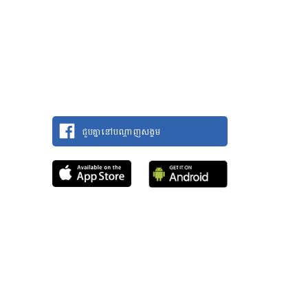
ជួបគ្នានៅបណ្តាញសង្គម