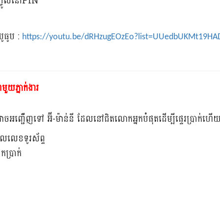
ញ្ចូលនៅPIN
ូធូប :
https://youtu.be/dRHzugEOzEo?list=UUedbUKMt19HA
ាមួយភ្នាក់ងារ
ាចអញ្ជើ់ញទៅ អ៊ី-ម៉ាន់នី ដែលនៅជិតលោកអ្នកបំផុតដើម្បីផ្ទេរប្រាក់ហើយ
ួលលេខទូរស័ព្ទ
កប្រាក់