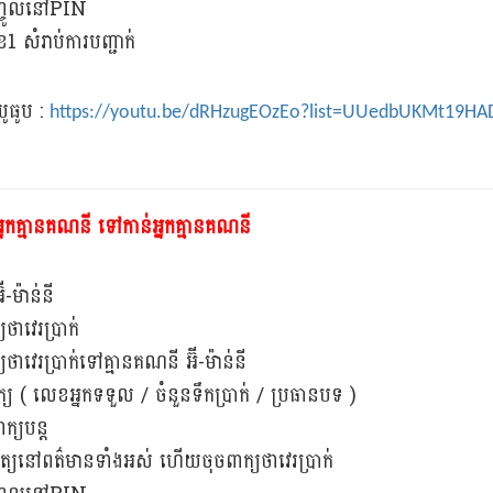
ញ្ចូលនៅPIN
1 សំរាប់ការបញ្ជាក់
ូធូប :
https://youtu.be/dRHzugEOzEo?list=UUedbUKMt19HA
ីអ្នកគ្មានគណនី ទៅកាន់អ្នកគ្មានគណនី
៊ី-ម៉ាន់នី
យថាវេរប្រាក់
យថាវេរប្រាក់ទៅគ្មានគណនី អ៊ី-ម៉ាន់នី
្យ ( លេខអ្នកទទួល / ចំនួនទឹកប្រាក់ / ប្រធានបទ )
ក្យបន្ត
ិនិត្យនៅពត៌មានទាំងអស់ ហើយចុចពាក្យថាវេរប្រាក់