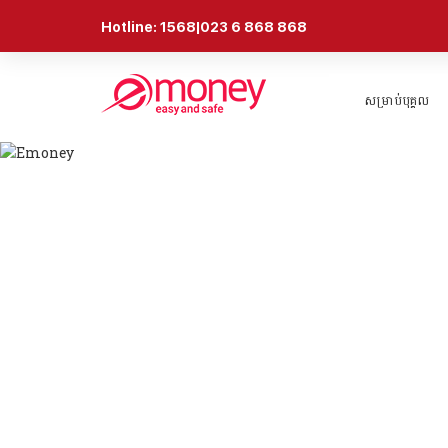
Hotline: 1568|023 6 868 868
សម្រាប់បុគ្គល
របៀបណែនាំ
វេរប្រាក់