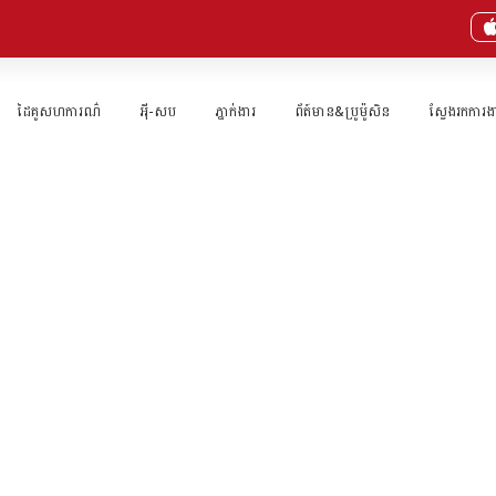
ដៃគូសហការណ៌
អុី-សប
ភ្នាក់ងារ​
ព័ត៍មាន&ប្រូម៉ូសិន
ស្វែងរកការង