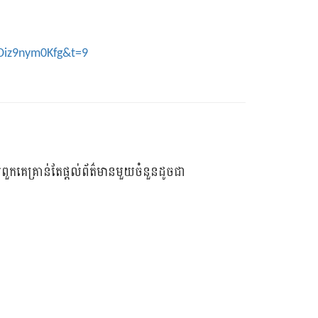
Diz9nym0Kfg&t=9
ពួកគេគ្រាន់តែផ្តល់ព័ត៌មានមួយចំនួនដូចជា