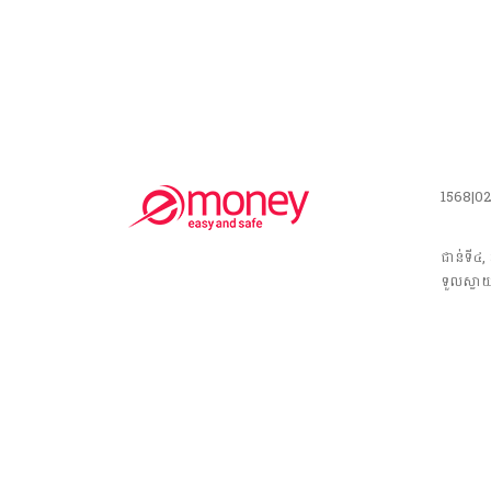
1568|0
ជាន់ទី៤,
ទួលស្វាយព