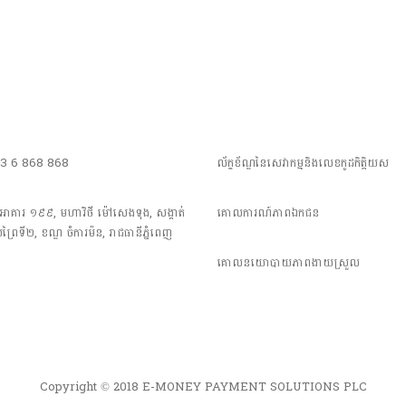
23 6 868 868
ល័ក្ខខ័ណ្ឌនៃសេវាកម្មនិងលេខកូដកិត្តិយស
 អាគារ ១៩៩, មហាវិថី​ ម៉ៅសេងទុង, សង្កាត់
គោលការណ៍​ភាព​ឯកជន
្រៃទី២, ខណ្ឌ ចំការម៉ន, រាជធានី​ភ្នំពេញ
គោលនយោបាយភាពងាយស្រួល
Copyright © 2018 E-MONEY PAYMENT SOLUTIONS PLC