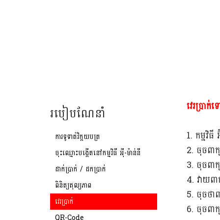
វេរប្រាក់ទ
របៀបណែនាំ
1. កម្មវិធី អ
ការទូទាត់វិក្តយបត្រ
2. ចុចពាក្
ចុះឈ្មោះបង្កើតនៅកម្មវិធី អុី-ម៉ាន់នី
3. ចុចពាក្
ដាក់ប្រាក់ / ដកប្រាក់
4. វាយពាក
ពិនិត្យតុល្យភាព
5. ចុចថាពា
វេរប្រាក់
6. ចុចពាក្
QR-Code