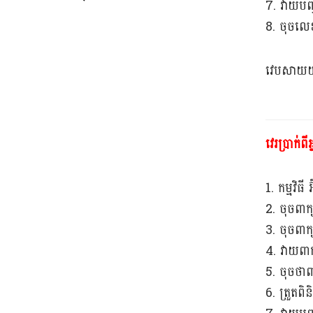
7. វាយប
8. ចុចលេខ
វេបសាយយ
វេរប្រាក់ព
1. កម្មវិធី អ
2. ចុចពាក្
3. ចុចពាក្
4. វាយពាក
5. ចុចថាពា
6. ត្រួតព